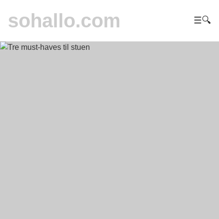
sohallo.com
☰
🔍