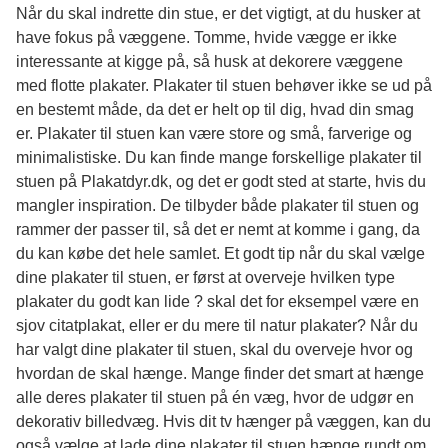
Når du skal indrette din stue, er det vigtigt, at du husker at
have fokus på væggene. Tomme, hvide vægge er ikke
interessante at kigge på, så husk at dekorere væggene
med flotte plakater.
Plakater til stuen
behøver ikke se ud på
en bestemt måde, da det er helt op til dig, hvad din smag
er. Plakater til stuen kan være store og små, farverige og
minimalistiske. Du kan finde mange forskellige plakater til
stuen på Plakatdyr.dk, og det er godt sted at starte, hvis du
mangler inspiration. De tilbyder både plakater til stuen og
rammer der passer til, så det er nemt at komme i gang, da
du kan købe det hele samlet. Et godt tip når du skal vælge
dine plakater til stuen, er først at overveje hvilken type
plakater du godt kan lide ? skal det for eksempel være en
sjov citatplakat, eller er du mere til natur plakater? Når du
har valgt dine plakater til stuen, skal du overveje hvor og
hvordan de skal hænge. Mange finder det smart at hænge
alle deres plakater til stuen på én væg, hvor de udgør en
dekorativ billedvæg. Hvis dit tv hænger på væggen, kan du
også vælge at lade dine plakater til stuen hænge rundt om,